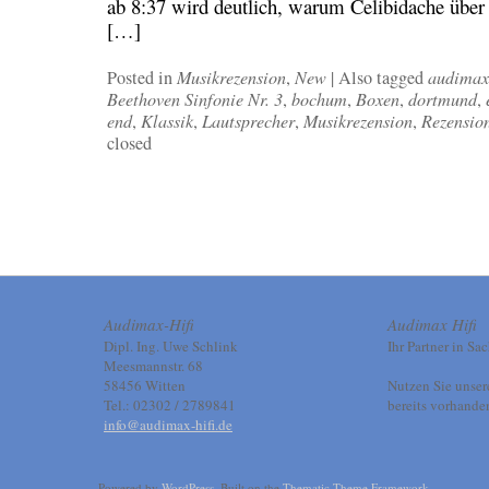
ab 8:37 wird deutlich, warum Celibidache über s
[…]
Posted in
Musikrezension
,
New
|
Also tagged
audimax
Beethoven Sinfonie Nr. 3
,
bochum
,
Boxen
,
dortmund
,
end
,
Klassik
,
Lautsprecher
,
Musikrezension
,
Rezensio
closed
Audimax-Hifi
Audimax Hifi
Dipl. Ing. Uwe Schlink
Ihr Partner in Sa
Meesmannstr. 68
58456 Witten
Nutzen Sie unse
Tel.: 02302 / 2789841
bereits vorhande
info@audimax-hifi.de
Powered by
WordPress
. Built on the
Thematic Theme Framework
.