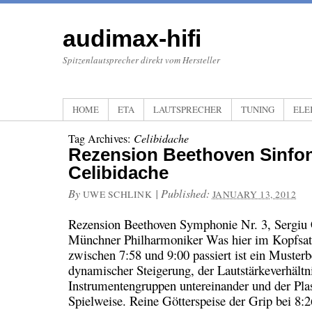
audimax-hifi
Spitzenlautsprecher direkt vom Hersteller
HOME
ETA
LAUTSPRECHER
TUNING
ELE
Tag Archives:
Celibidache
Rezension Beethoven Sinfoni
Celibidache
By
|
Published:
UWE SCHLINK
JANUARY 13, 2012
Rezension Beethoven Symphonie Nr. 3, Sergiu 
Münchner Philharmoniker Was hier im Kopfsat
zwischen 7:58 und 9:00 passiert ist ein Musterbe
dynamischer Steigerung, der Lautstärkeverhältn
Instrumentengruppen untereinander und der Plast
Spielweise. Reine Götterspeise der Grip bei 8: